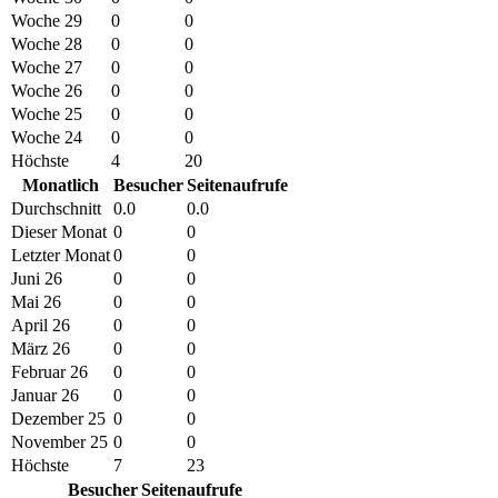
Woche 29
0
0
Woche 28
0
0
Woche 27
0
0
Woche 26
0
0
Woche 25
0
0
Woche 24
0
0
Höchste
4
20
Monatlich
Besucher
Seitenaufrufe
Durchschnitt
0.0
0.0
Dieser Monat
0
0
Letzter Monat
0
0
Juni 26
0
0
Mai 26
0
0
April 26
0
0
März 26
0
0
Februar 26
0
0
Januar 26
0
0
Dezember 25
0
0
November 25
0
0
Höchste
7
23
Besucher
Seitenaufrufe