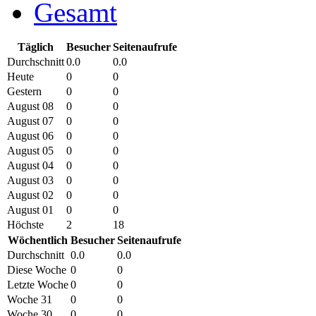
Gesamt
Täglich
Besucher
Seitenaufrufe
Durchschnitt
0.0
0.0
Heute
0
0
Gestern
0
0
August 08
0
0
August 07
0
0
August 06
0
0
August 05
0
0
August 04
0
0
August 03
0
0
August 02
0
0
August 01
0
0
Höchste
2
18
Wöchentlich
Besucher
Seitenaufrufe
Durchschnitt
0.0
0.0
Diese Woche
0
0
Letzte Woche
0
0
Woche 31
0
0
Woche 30
0
0