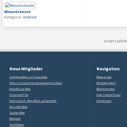
MinusGrenzen
Kategorie:
Android
Script Laufze
Neue Mitglieder
Navigation
richtiganlegen.ch Finanzblog
Blogparade
https://chantal-herzensenergie.ch/blog/
Wichtige Infos !
Knopfkraut Blog
Blog eintragen
Finanziell Frei
User Control Panel
fantrastisch. Mein Blick auf die Welt.
Impressum
Der Liebe Blog
Suuber Blog
Bergwelt
Sportfieber