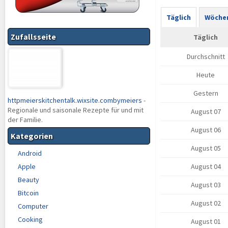
Täglich
Wöchen
Zufallsseite
Täglich
Durchschnitt
Heute
Gestern
httpmeierskitchentalk.wixsite.combymeiers
-
Regionale und saisonale Rezepte für und mit
August 07
der Familie.
August 06
Kategorien
August 05
Android
Apple
August 04
Beauty
August 03
Bitcoin
August 02
Computer
Cooking
August 01