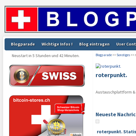
Blogparade
Wichtige Infos !
Blog eintragen
User Cont
Neustart in 5 Stunden und 42 Minuten.
Blogparade
>>
Sonstiges
>> r
roterpunkt.
Austauschplattform & 
Neueste Nachri
roterpunkt. Stati