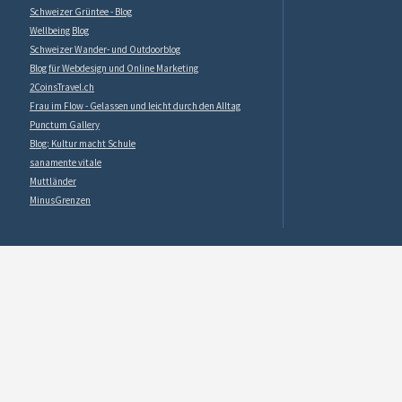
Schweizer Grüntee - Blog
Wellbeing Blog
Schweizer Wander- und Outdoorblog
Blog für Webdesign und Online Marketing
2CoinsTravel.ch
Frau im Flow - Gelassen und leicht durch den Alltag
Punctum Gallery
Blog: Kultur macht Schule
sanamente vitale
Muttländer
MinusGrenzen