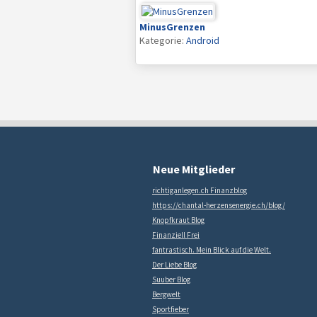
MinusGrenzen
Kategorie:
Android
Neue Mitglieder
richtiganlegen.ch Finanzblog
https://chantal-herzensenergie.ch/blog/
Knopfkraut Blog
Finanziell Frei
fantrastisch. Mein Blick auf die Welt.
Der Liebe Blog
Suuber Blog
Bergwelt
Sportfieber