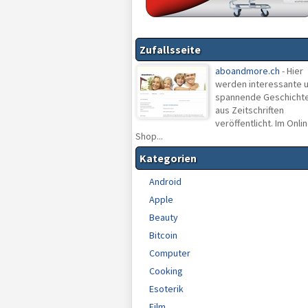
Zufallsseite
aboandmore.ch
- Hier
werden interessante 
spannende Geschicht
aus Zeitschriften
veröffentlicht. Im Onlin
Shop...
Kategorien
Android
Apple
Beauty
Bitcoin
Computer
Cooking
Esoterik
Film