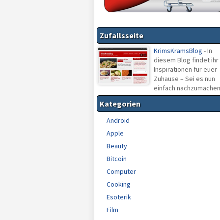
Zufallsseite
KrimsKramsBlog
- In
diesem Blog findet ihr
Inspirationen für euer
Zuhause – Sei es nun
einfach nachzumachen
Kategorien
Android
Apple
Beauty
Bitcoin
Computer
Cooking
Esoterik
Film