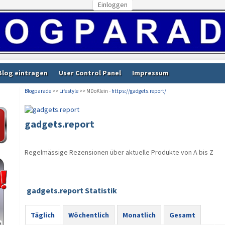
Einloggen
Blog eintragen
User Control Panel
Impressum
Blogparade
>>
Lifestyle
>> MDoKlein -
https://gadgets.report/
gadgets.report
Regelmässige Rezensionen über aktuelle Produkte von A bis Z
gadgets.report Statistik
Täglich
Wöchentlich
Monatlich
Gesamt