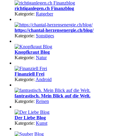
richtiganlegen.ch Finanzblog
Kategorie:
Ratgeber
https://chantal-herzensenergie.ch/blog/
Kategorie:
Sonstiges
Knopfkraut Blog
Kategorie:
Natur
Finanziell Frei
Kategorie:
Android
fantrastisch. Mein Blick auf die Welt.
Kategorie:
Reisen
Der Liebe Blog
Kategorie:
Kunst