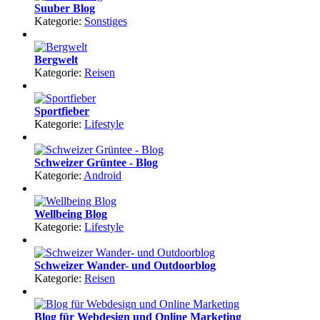
Suuber Blog
Kategorie:
Sonstiges
Bergwelt
Kategorie:
Reisen
Sportfieber
Kategorie:
Lifestyle
Schweizer Grüntee - Blog
Kategorie:
Android
Wellbeing Blog
Kategorie:
Lifestyle
Schweizer Wander- und Outdoorblog
Kategorie:
Reisen
Blog für Webdesign und Online Marketing