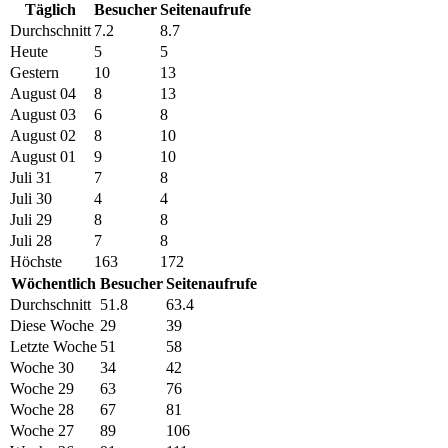
Täglich
Besucher
Seitenaufrufe
Durchschnitt
7.2
8.7
Heute
5
5
Gestern
10
13
August 04
8
13
August 03
6
8
August 02
8
10
August 01
9
10
Juli 31
7
8
Juli 30
4
4
Juli 29
8
8
Juli 28
7
8
Höchste
163
172
Wöchentlich
Besucher
Seitenaufrufe
Durchschnitt
51.8
63.4
Diese Woche
29
39
Letzte Woche
51
58
Woche 30
34
42
Woche 29
63
76
Woche 28
67
81
Woche 27
89
106