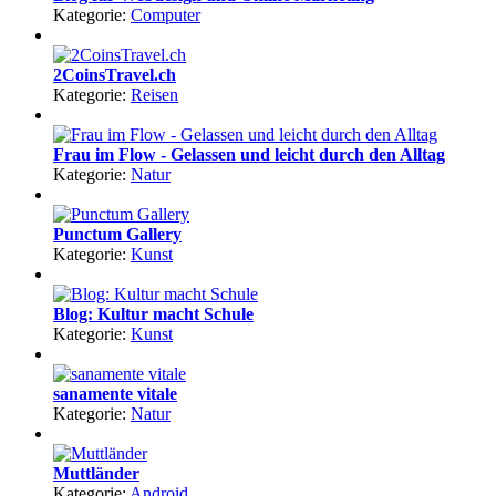
Kategorie:
Computer
2CoinsTravel.ch
Kategorie:
Reisen
Frau im Flow - Gelassen und leicht durch den Alltag
Kategorie:
Natur
Punctum Gallery
Kategorie:
Kunst
Blog: Kultur macht Schule
Kategorie:
Kunst
sanamente vitale
Kategorie:
Natur
Muttländer
Kategorie:
Android