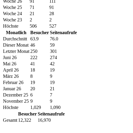
Woche 26
91
111
Woche 25
71
91
Woche 24
21
28
Woche 23
2
2
Höchste
506
527
Monatlich
Besucher
Seitenaufrufe
Durchschnitt
63.9
76.0
Dieser Monat
46
59
Letzter Monat
250
301
Juni 26
222
274
Mai 26
41
42
April 26
18
19
März 26
8
9
Februar 26
19
19
Januar 26
20
21
Dezember 25
6
7
November 25
9
9
Höchste
1,029
1,090
Besucher
Seitenaufrufe
Gesamt
12,322
16,970