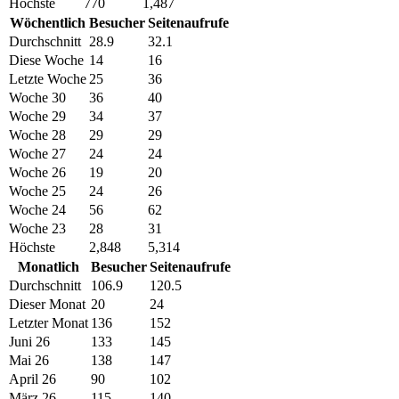
Höchste
770
1,487
Wöchentlich
Besucher
Seitenaufrufe
Durchschnitt
28.9
32.1
Diese Woche
14
16
Letzte Woche
25
36
Woche 30
36
40
Woche 29
34
37
Woche 28
29
29
Woche 27
24
24
Woche 26
19
20
Woche 25
24
26
Woche 24
56
62
Woche 23
28
31
Höchste
2,848
5,314
Monatlich
Besucher
Seitenaufrufe
Durchschnitt
106.9
120.5
Dieser Monat
20
24
Letzter Monat
136
152
Juni 26
133
145
Mai 26
138
147
April 26
90
102
März 26
115
140