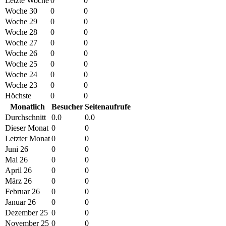
Letzte Woche
0
0
Woche 30
0
0
Woche 29
0
0
Woche 28
0
0
Woche 27
0
0
Woche 26
0
0
Woche 25
0
0
Woche 24
0
0
Woche 23
0
0
Höchste
0
0
Monatlich
Besucher
Seitenaufrufe
Durchschnitt
0.0
0.0
Dieser Monat
0
0
Letzter Monat
0
0
Juni 26
0
0
Mai 26
0
0
April 26
0
0
März 26
0
0
Februar 26
0
0
Januar 26
0
0
Dezember 25
0
0
November 25
0
0