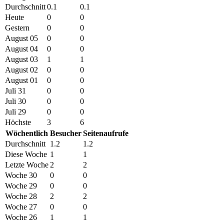
Durchschnitt
0.1
0.1
Heute
0
0
Gestern
0
0
August 05
0
0
August 04
0
0
August 03
1
1
August 02
0
0
August 01
0
0
Juli 31
0
0
Juli 30
0
0
Juli 29
0
0
Höchste
3
6
Wöchentlich
Besucher
Seitenaufrufe
Durchschnitt
1.2
1.2
Diese Woche
1
1
Letzte Woche
2
2
Woche 30
0
0
Woche 29
0
0
Woche 28
2
2
Woche 27
0
0
Woche 26
1
1