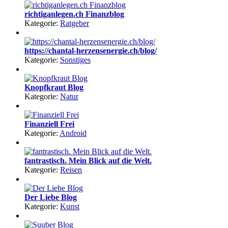
richtiganlegen.ch Finanzblog
Kategorie:
Ratgeber
https://chantal-herzensenergie.ch/blog/
Kategorie:
Sonstiges
Knopfkraut Blog
Kategorie:
Natur
Finanziell Frei
Kategorie:
Android
fantrastisch. Mein Blick auf die Welt.
Kategorie:
Reisen
Der Liebe Blog
Kategorie:
Kunst