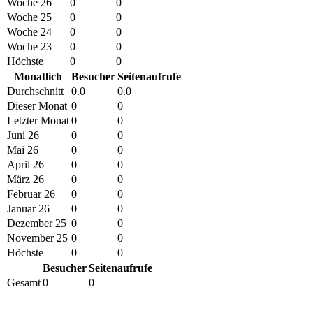
Woche 26
0
0
Woche 25
0
0
Woche 24
0
0
Woche 23
0
0
Höchste
0
0
Monatlich
Besucher
Seitenaufrufe
Durchschnitt
0.0
0.0
Dieser Monat
0
0
Letzter Monat
0
0
Juni 26
0
0
Mai 26
0
0
April 26
0
0
März 26
0
0
Februar 26
0
0
Januar 26
0
0
Dezember 25
0
0
November 25
0
0
Höchste
0
0
Besucher
Seitenaufrufe
Gesamt
0
0