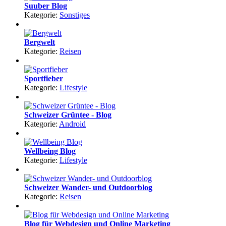
Suuber Blog
Kategorie:
Sonstiges
Bergwelt
Kategorie:
Reisen
Sportfieber
Kategorie:
Lifestyle
Schweizer Grüntee - Blog
Kategorie:
Android
Wellbeing Blog
Kategorie:
Lifestyle
Schweizer Wander- und Outdoorblog
Kategorie:
Reisen
Blog für Webdesign und Online Marketing