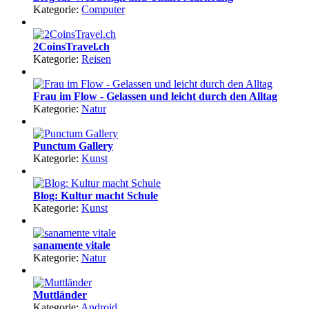
Kategorie:
Computer
2CoinsTravel.ch
Kategorie:
Reisen
Frau im Flow - Gelassen und leicht durch den Alltag
Kategorie:
Natur
Punctum Gallery
Kategorie:
Kunst
Blog: Kultur macht Schule
Kategorie:
Kunst
sanamente vitale
Kategorie:
Natur
Muttländer
Kategorie:
Android