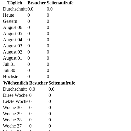
Täglich
Besucher
Seitenaufrufe
Durchschnitt
0.0
0.0
Heute
0
0
Gestern
0
0
August 06
0
0
August 05
0
0
August 04
0
0
August 03
0
0
August 02
0
0
August 01
0
0
Juli 31
0
0
Juli 30
0
0
Höchste
0
0
Wöchentlich
Besucher
Seitenaufrufe
Durchschnitt
0.0
0.0
Diese Woche
0
0
Letzte Woche
0
0
Woche 30
0
0
Woche 29
0
0
Woche 28
0
0
Woche 27
0
0